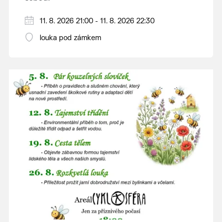
V případě nepřízně počasí se promítání ruší.
11. 8. 2026 21:00 - 11. 8. 2026 22:30
Kino otevřeno hodinu před promítáním,
louka pod zámkem
hrajeme po setmění.
Vstupné 150 Kč.