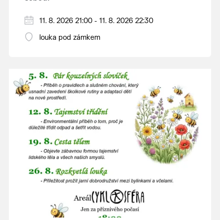
V případě nepřízně počasí se promítání ruší.
11. 8. 2026 21:00 - 11. 8. 2026 22:30
Kino otevřeno hodinu před promítáním,
louka pod zámkem
hrajeme po setmění.
Vstupné 150 Kč.