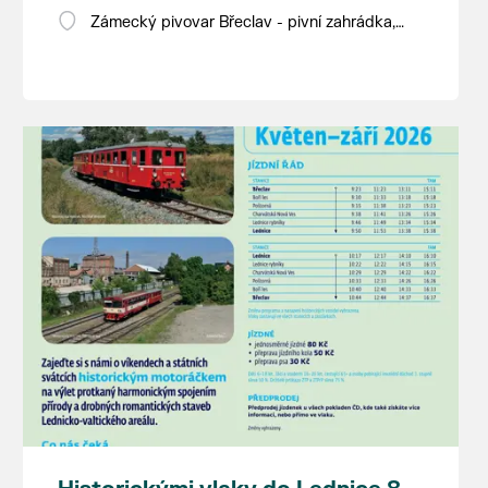
Zámecký pivovar Břeclav - pivní zahrádka,
Pod Zámkem 625/8