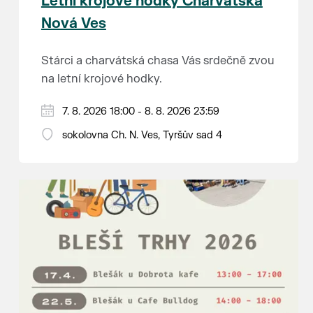
Letní krojové hodky Charvátská
Nová Ves
Stárci a charvátská chasa Vás srdečně zvou
na letní krojové hodky.
PÁTEK 7. srpna
7. 8. 2026 18:00 - 8. 8. 2026 23:59
18:00 - ruční stavění máje
sokolovna Ch. N. Ves, Tyršův sad 4
SOBOTA 8. srpna
14:00 - krojový průvod pro stárky od
hostince “U Buvola”
16:00 - odpolední zábava na sokolovně
21:00 - večerní zábava
K tanci a poslechu bude hrát DH
Lanžhotčané.
Těšíme se na Vás!