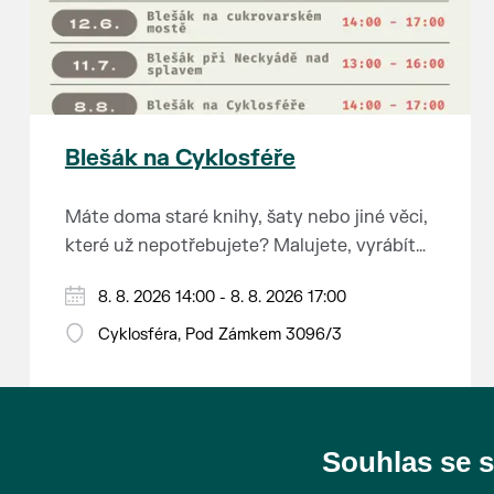
Blešák na Cyklosféře
Máte doma staré knihy, šaty nebo jiné věci,
které už nepotřebujete? Malujete, vyrábíte
šperky, náušnice nebo cokoliv jiného?
8. 8. 2026 14:00 - 8. 8. 2026 17:00
Chcete se zbavit staré sbírky, která
zbytečně leží na půdě? Překáží vám ve
Cyklosféra, Pod Zámkem 3096/3
skříni staré / nevhodné / svatební dary?
Anebo byste rádi našli poklady za pár
korun?
Souhlas se 
Prodejce prosíme tradičně o příchod 30