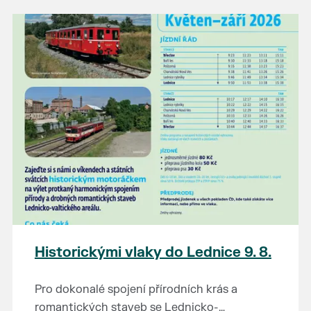
našli poklady za pár korun?
Prodejce prosíme tradičně o příchod 30
minut před začátkem, aby si vše na
prodejních místech stihli přichystat. Pokud
plánujete přijít a chcete rezervovat prodejní
místo, potvrďte prosím účast přes email
petr.vlasak@breclav.eu nebo zde v události,
ať víme, s kolika lidmi máme počítat. Počet
prodejních míst je omezen.
Těšíme se jako vždy!
Historickými vlaky do Lednice 9. 8.
Pro dokonalé spojení přírodních krás a
romantických staveb se Lednicko-