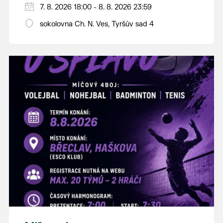
PÁTEK 7. srpna
7. 8. 2026 18:00 - 8. 8. 2026 23:59
18:00 - ruční stavění máje
sokolovna Ch. N. Ves, Tyršův sad 4
SOBOTA 8. srpna
14:00 - krojový průvod pro stárky od
hostince “U Buvola”
16:00 - odpolední zábava na sokolovně
21:00 - večerní zábava
K tanci a poslechu bude hrát DH
Lanžhotčané.
Těšíme se na Vás!