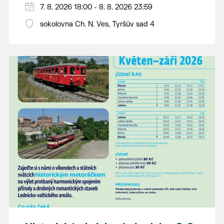
PÁTEK 7. srpna
7. 8. 2026 18:00 - 8. 8. 2026 23:59
18:00 - ruční stavění máje
sokolovna Ch. N. Ves, Tyršův sad 4
SOBOTA 8. srpna
14:00 - krojový průvod pro stárky od
hostince “U Buvola”
16:00 - odpolední zábava na sokolovně
21:00 - večerní zábava
K tanci a poslechu bude hrát DH
Lanžhotčané.
Těšíme se na Vás!