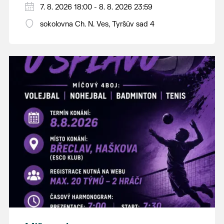
PÁTEK 7. srpna
7. 8. 2026 18:00 - 8. 8. 2026 23:59
18:00 - ruční stavění máje
sokolovna Ch. N. Ves, Tyršův sad 4
SOBOTA 8. srpna
14:00 - krojový průvod pro stárky od
hostince “U Buvola”
16:00 - odpolední zábava na sokolovně
21:00 - večerní zábava
K tanci a poslechu bude hrát DH
Lanžhotčané.
Těšíme se na Vás!