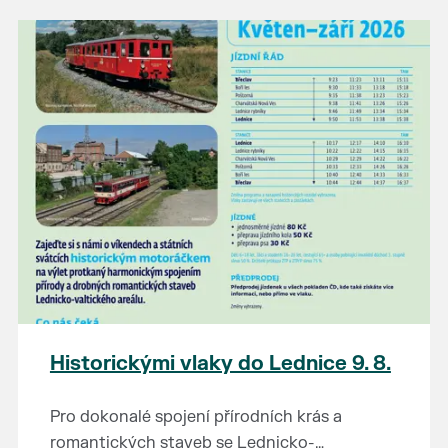
našli poklady za pár korun?
Prodejce prosíme tradičně o příchod 30
minut před začátkem, aby si vše na
prodejních místech stihli přichystat. Pokud
plánujete přijít a chcete rezervovat prodejní
místo, potvrďte prosím účast přes email
petr.vlasak@breclav.eu nebo zde v události,
ať víme, s kolika lidmi máme počítat. Počet
prodejních míst je omezen.
Těšíme se jako vždy!
Historickými vlaky do Lednice 9. 8.
Pro dokonalé spojení přírodních krás a
romantických staveb se Lednicko-