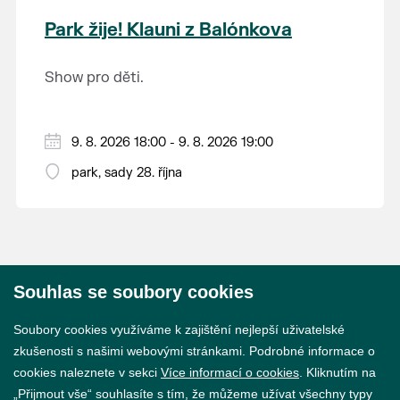
krajina na světě, která je zapsána na Seznam
Park žije! Klauni z Balónkova
světového přírodního a kulturního dědictví
UNESCO.
Show pro děti.
9. 8. 2026 18:00 - 9. 8. 2026 19:00
park, sady 28. října
Souhlas se soubory cookies
© 2026 Město Břeclav
Soubory cookies využíváme k zajištění nejlepší uživatelské
zkušenosti s našimi webovými stránkami. Podrobné informace o
cookies naleznete v sekci
Více informací o cookies
. Kliknutím na
„Přijmout vše“ souhlasíte s tím, že můžeme užívat všechny typy