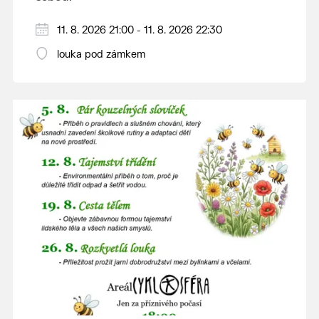
V případě nepřízně počasí se promítání ruší.
11. 8. 2026 21:00 - 11. 8. 2026 22:30
Kino otevřeno hodinu před promítáním,
louka pod zámkem
hrajeme po setmění.
Vstupné 150 Kč.