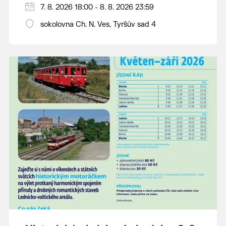
PÁTEK 7. srpna
7. 8. 2026 18:00 - 8. 8. 2026 23:59
18:00 - ruční stavění máje
sokolovna Ch. N. Ves, Tyršův sad 4
SOBOTA 8. srpna
14:00 - krojový průvod pro stárky od
hostince “U Buvola”
16:00 - odpolední zábava na sokolovně
21:00 - večerní zábava
K tanci a poslechu bude hrát DH
Lanžhotčané.
Těšíme se na Vás!