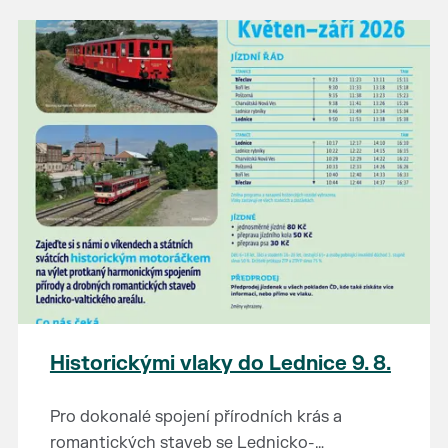
našli poklady za pár korun?
Prodejce prosíme tradičně o příchod 30
minut před začátkem, aby si vše na
prodejních místech stihli přichystat. Pokud
plánujete přijít a chcete rezervovat prodejní
místo, potvrďte prosím účast přes email
petr.vlasak@breclav.eu nebo zde v události,
ať víme, s kolika lidmi máme počítat. Počet
prodejních míst je omezen.
Těšíme se jako vždy!
Historickými vlaky do Lednice 9. 8.
Pro dokonalé spojení přírodních krás a
romantických staveb se Lednicko-