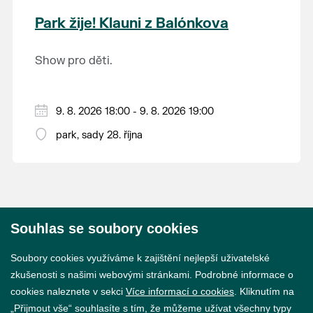
krajina na světě, která je zapsána na Seznam
Park žije! Klauni z Balónkova
světového přírodního a kulturního dědictví
UNESCO.
Show pro děti.
9. 8. 2026 18:00 - 9. 8. 2026 19:00
park, sady 28. října
Souhlas se soubory cookies
© 2026 Město Břeclav
Soubory cookies využíváme k zajištění nejlepší uživatelské
zkušenosti s našimi webovými stránkami. Podrobné informace o
cookies naleznete v sekci
Více informací o cookies
. Kliknutím na
„Přijmout vše“ souhlasíte s tím, že můžeme užívat všechny typy