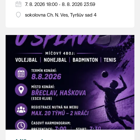
PÁTEK 7. srpna
7. 8. 2026 18:00 - 8. 8. 2026 23:59
18:00 - ruční stavění máje
sokolovna Ch. N. Ves, Tyršův sad 4
SOBOTA 8. srpna
14:00 - krojový průvod pro stárky od
hostince “U Buvola”
16:00 - odpolední zábava na sokolovně
21:00 - večerní zábava
K tanci a poslechu bude hrát DH
Lanžhotčané.
Těšíme se na Vás!