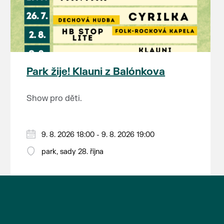
V sobotu 16. května pojede místo
kulturních památek, kolonádami, rybníky a
průkazů ZTP a ZTP/P mohou uplatnit slevu
historického motoráčku parní lokomotiva
řadou drobných romantických staveb.
75 %.
Šlechtična (47.101) s vozy Rybáky a
Lednický zámek je jedním z nejkrásnějších
Změna jízdního řádu a nasazení
historickým restauračním vozem. Více
komplexů anglické novogotiky v Evropě. V
historických vozidel vyhrazena.
informací najdete
zde
.
jeho okolí se nachází nejrozsáhlejší parkově
upravená krajina na světě, která je zapsána
Park žije! Klauni z Balónkova
na Seznam světového přírodního a
kulturního dědictví UNESCO.
Show pro děti.
9. 8. 2026 18:00 - 9. 8. 2026 19:00
park, sady 28. října