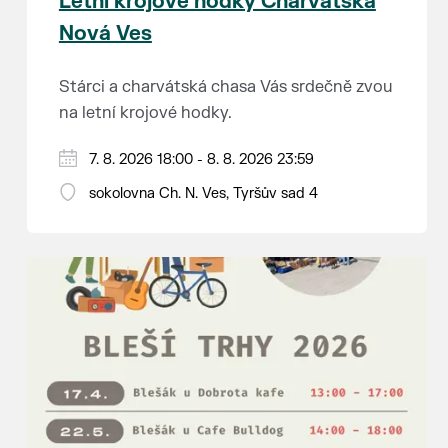
Letní krojové hodky Charvátská
Nová Ves
Stárci a charvátská chasa Vás srdečně zvou
na letní krojové hodky.
PÁTEK 7. srpna
7. 8. 2026 18:00 - 8. 8. 2026 23:59
18:00 - ruční stavění máje
sokolovna Ch. N. Ves, Tyršův sad 4
SOBOTA 8. srpna
14:00 - krojový průvod pro stárky od
hostince “U Buvola”
16:00 - odpolední zábava na sokolovně
21:00 - večerní zábava
K tanci a poslechu bude hrát DH
Lanžhotčané.
Těšíme se na Vás!