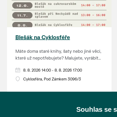
Blešák na Cyklosféře
Máte doma staré knihy, šaty nebo jiné věci,
které už nepotřebujete? Malujete, vyrábíte
šperky, náušnice nebo cokoliv jiného?
8. 8. 2026 14:00 - 8. 8. 2026 17:00
Chcete se zbavit staré sbírky, která
zbytečně leží na půdě? Překáží vám ve
Cyklosféra, Pod Zámkem 3096/3
skříni staré / nevhodné / svatební dary?
Anebo byste rádi našli poklady za pár
korun?
Souhlas se 
Prodejce prosíme tradičně o příchod 30