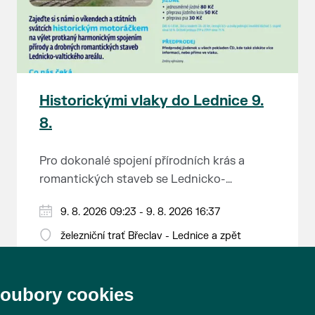
- Tenis - skupina A, B - Nohejbal
13:30 - 14:30 Boje o první místo - ve
skupině Tenis, Nohejbal
14:30 - 17:30 Přechod na další sport -
skupina A, B - Volejbal ESKO - skupina C, D
- Badminton U Macha
Historickými vlaky do Lednice 9.
17:30 - 19:30 Výměna skupin - skupina C, D
8.
- Volejbal - skupina A, B - Badminton
20:45 - 21:15 Vyhlášení - vyhlášení vítěze
Pro dokonalé spojení přírodních krás a
turnaje
romantických staveb se Lednicko-
valtickému areálu přezdívá Zahrada Evropy.
Od 1. května do 28. září vás o víkendech a
9. 8. 2026 09:23 - 9. 8. 2026 16:37
Na výlet do této malebné krajiny na jihu
svátcích mezi Břeclaví a Lednicí sveze
Moravy se vydejte stylově – historickým
železniční trať Břeclav - Lednice a zpět
historický motoráček z 50. let minulého
motorovým vlakem.
Tento historický motorový vůz odjíždí z
století, tzv. Hurvínek (M 131.1).
břeclavského nádraží v 9:23, 11:23, 13:11 a
soubory cookies
15:11 hod. a z Lednice se vydá na zpáteční