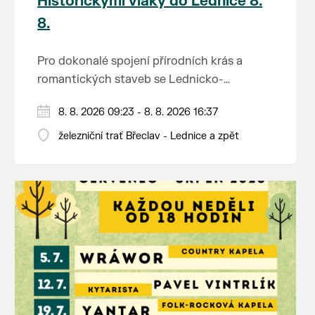
Historickými vlaky do Lednice 8.
8.
Pro dokonalé spojení přírodních krás a
romantických staveb se Lednicko-
valtickému areálu přezdívá Zahrada Evropy.
Od 1. května do 28. září vás o víkendech a
8. 8. 2026 09:23 - 8. 8. 2026 16:37
Na výlet do této malebné krajiny na jihu
svátcích mezi Břeclaví a Lednicí sveze
Moravy se vydejte stylově – historickým
železniční trať Břeclav - Lednice a zpět
historický motoráček z 50. let minulého
motorovým vlakem.
Tento historický motorový vůz odjíždí z
století, tzv. Hurvínek (M 131.1).
břeclavského nádraží v 9:23, 11:23, 13:11 a
15:11 hod. a z Lednice se vydá na zpáteční
Jednosměrná jízdenka do motoráčku stojí
jízdu v 10:17, 12:17, 14:10 a 16:10 hod.
80 Kč, za jízdní kolo zaplatíte 50 Kč a za
Jízdenky na tyto vlaky lze koupit v
psa 30 Kč. Pro cestující ve věku 6–18 let,
předprodeji v pokladnách ČD a e-shopu ČD.
A na co se můžete těšit? Obec Lednice,
žáky a studenty ve věku 18–26 let, cestující
která bývá právem nazývána perlou jižní
65+ a osoby pobírající invalidní důchod
Moravy, vás uchvátí spoustou přírodních i
třetího stupně platí sleva 50 %. Držitelé