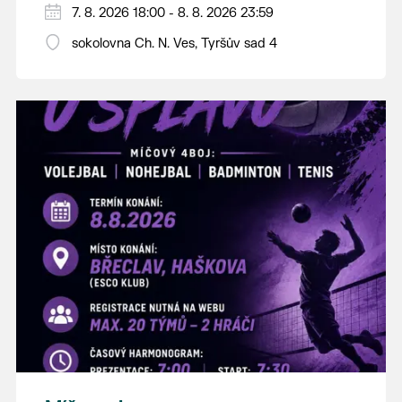
PÁTEK 7. srpna
7. 8. 2026 18:00 - 8. 8. 2026 23:59
18:00 - ruční stavění máje
sokolovna Ch. N. Ves, Tyršův sad 4
SOBOTA 8. srpna
14:00 - krojový průvod pro stárky od
hostince “U Buvola”
16:00 - odpolední zábava na sokolovně
21:00 - večerní zábava
K tanci a poslechu bude hrát DH
Lanžhotčané.
Těšíme se na Vás!