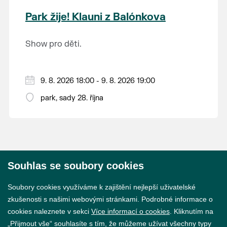
krajina na světě, která je zapsána na Seznam
Park žije! Klauni z Balónkova
světového přírodního a kulturního dědictví
UNESCO.
Show pro děti.
9. 8. 2026 18:00 - 9. 8. 2026 19:00
park, sady 28. října
Souhlas se soubory cookies
© 2026 Město Břeclav
Soubory cookies využíváme k zajištění nejlepší uživatelské
zkušenosti s našimi webovými stránkami. Podrobné informace o
cookies naleznete v sekci
Více informací o cookies
. Kliknutím na
„Přijmout vše“ souhlasíte s tím, že můžeme užívat všechny typy