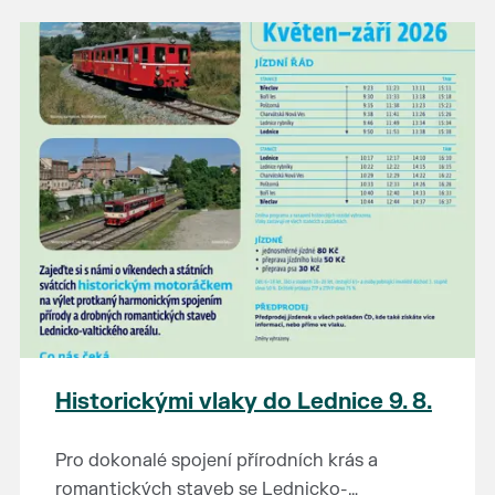
našli poklady za pár korun?
Prodejce prosíme tradičně o příchod 30
minut před začátkem, aby si vše na
prodejních místech stihli přichystat. Pokud
plánujete přijít a chcete rezervovat prodejní
místo, potvrďte prosím účast přes email
petr.vlasak@breclav.eu nebo zde v události,
ať víme, s kolika lidmi máme počítat. Počet
prodejních míst je omezen.
Těšíme se jako vždy!
Historickými vlaky do Lednice 9. 8.
Pro dokonalé spojení přírodních krás a
romantických staveb se Lednicko-