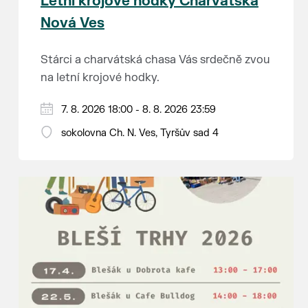
Letní krojové hodky Charvátská
Nová Ves
Stárci a charvátská chasa Vás srdečně zvou
na letní krojové hodky.
PÁTEK 7. srpna
7. 8. 2026 18:00 - 8. 8. 2026 23:59
18:00 - ruční stavění máje
sokolovna Ch. N. Ves, Tyršův sad 4
SOBOTA 8. srpna
14:00 - krojový průvod pro stárky od
hostince “U Buvola”
16:00 - odpolední zábava na sokolovně
21:00 - večerní zábava
K tanci a poslechu bude hrát DH
Lanžhotčané.
Těšíme se na Vás!