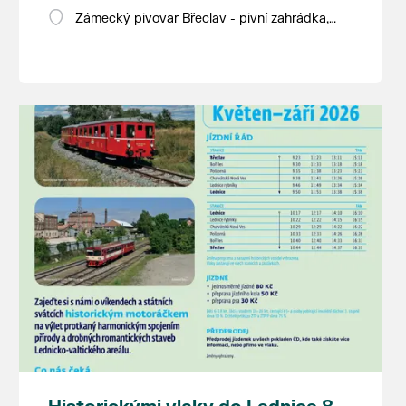
Zámecký pivovar Břeclav - pivní zahrádka,
Pod Zámkem 625/8