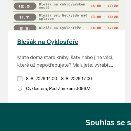
Blešák na Cyklosféře
Máte doma staré knihy, šaty nebo jiné věci,
které už nepotřebujete? Malujete, vyrábíte
šperky, náušnice nebo cokoliv jiného?
8. 8. 2026 14:00 - 8. 8. 2026 17:00
Chcete se zbavit staré sbírky, která
zbytečně leží na půdě? Překáží vám ve
Cyklosféra, Pod Zámkem 3096/3
skříni staré / nevhodné / svatební dary?
Anebo byste rádi našli poklady za pár
korun?
Souhlas se 
Prodejce prosíme tradičně o příchod 30