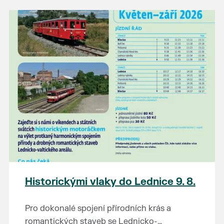
našli poklady za pár korun?
Prodejce prosíme tradičně o příchod 30
minut před začátkem, aby si vše na
prodejních místech stihli přichystat. Pokud
plánujete přijít a chcete rezervovat prodejní
místo, potvrďte prosím účast přes email
petr.vlasak@breclav.eu nebo zde v události,
ať víme, s kolika lidmi máme počítat. Počet
prodejních míst je omezen.
Těšíme se jako vždy!
Historickými vlaky do Lednice 9. 8.
Pro dokonalé spojení přírodních krás a
romantických staveb se Lednicko-