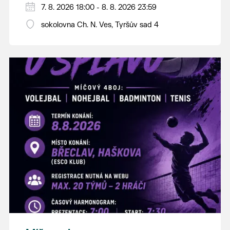
PÁTEK 7. srpna
7. 8. 2026 18:00 - 8. 8. 2026 23:59
18:00 - ruční stavění máje
sokolovna Ch. N. Ves, Tyršův sad 4
SOBOTA 8. srpna
14:00 - krojový průvod pro stárky od
hostince “U Buvola”
16:00 - odpolední zábava na sokolovně
21:00 - večerní zábava
K tanci a poslechu bude hrát DH
Lanžhotčané.
Těšíme se na Vás!