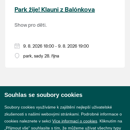
krajina na světě, která je zapsána na Seznam
Park žije! Klauni z Balónkova
světového přírodního a kulturního dědictví
UNESCO.
Show pro děti.
9. 8. 2026 18:00 - 9. 8. 2026 19:00
park, sady 28. října
Souhlas se soubory cookies
© 2026 Město Břeclav
Soubory cookies využíváme k zajištění nejlepší uživatelské
zkušenosti s našimi webovými stránkami. Podrobné informace o
cookies naleznete v sekci
Více informací o cookies
. Kliknutím na
„Přijmout vše“ souhlasíte s tím, že můžeme užívat všechny typy