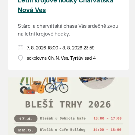
Letní krojové hodky Charvátská
Nová Ves
Stárci a charvátská chasa Vás srdečně zvou
na letní krojové hodky.
PÁTEK 7. srpna
7. 8. 2026 18:00 - 8. 8. 2026 23:59
18:00 - ruční stavění máje
sokolovna Ch. N. Ves, Tyršův sad 4
SOBOTA 8. srpna
14:00 - krojový průvod pro stárky od
hostince “U Buvola”
16:00 - odpolední zábava na sokolovně
21:00 - večerní zábava
K tanci a poslechu bude hrát DH
Lanžhotčané.
Těšíme se na Vás!