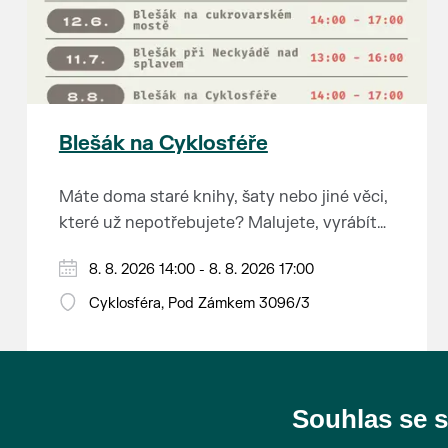
Blešák na Cyklosféře
Máte doma staré knihy, šaty nebo jiné věci,
které už nepotřebujete? Malujete, vyrábíte
šperky, náušnice nebo cokoliv jiného?
8. 8. 2026 14:00 - 8. 8. 2026 17:00
Chcete se zbavit staré sbírky, která
zbytečně leží na půdě? Překáží vám ve
Cyklosféra, Pod Zámkem 3096/3
skříni staré / nevhodné / svatební dary?
Anebo byste rádi našli poklady za pár
korun?
Souhlas se 
Prodejce prosíme tradičně o příchod 30