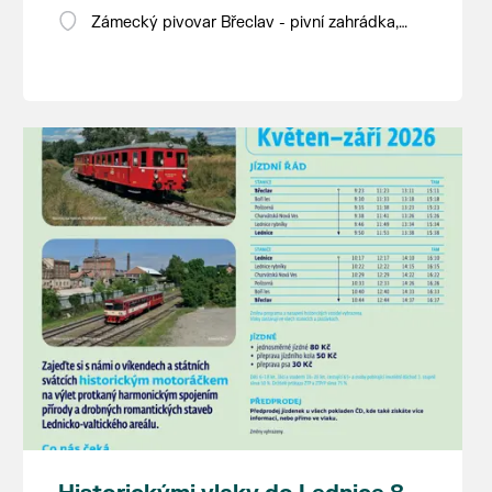
Zámecký pivovar Břeclav - pivní zahrádka,
Pod Zámkem 625/8