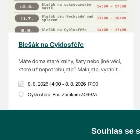
Blešák na Cyklosféře
Máte doma staré knihy, šaty nebo jiné věci,
které už nepotřebujete? Malujete, vyrábíte
šperky, náušnice nebo cokoliv jiného?
8. 8. 2026 14:00 - 8. 8. 2026 17:00
Chcete se zbavit staré sbírky, která
zbytečně leží na půdě? Překáží vám ve
Cyklosféra, Pod Zámkem 3096/3
skříni staré / nevhodné / svatební dary?
Anebo byste rádi našli poklady za pár
korun?
Souhlas se 
Prodejce prosíme tradičně o příchod 30