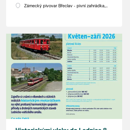
Zámecký pivovar Břeclav - pivní zahrádka,
Pod Zámkem 625/8