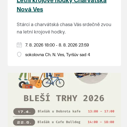
Letní krojové hodky Charvátská
Nová Ves
Stárci a charvátská chasa Vás srdečně zvou
na letní krojové hodky.
PÁTEK 7. srpna
7. 8. 2026 18:00 - 8. 8. 2026 23:59
18:00 - ruční stavění máje
sokolovna Ch. N. Ves, Tyršův sad 4
SOBOTA 8. srpna
14:00 - krojový průvod pro stárky od
hostince “U Buvola”
16:00 - odpolední zábava na sokolovně
21:00 - večerní zábava
K tanci a poslechu bude hrát DH
Lanžhotčané.
Těšíme se na Vás!