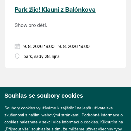
krajina na světě, která je zapsána na Seznam
Park žije! Klauni z Balónkova
světového přírodního a kulturního dědictví
UNESCO.
Show pro děti.
9. 8. 2026 18:00 - 9. 8. 2026 19:00
park, sady 28. října
Souhlas se soubory cookies
© 2026 Město Břeclav
Soubory cookies využíváme k zajištění nejlepší uživatelské
zkušenosti s našimi webovými stránkami. Podrobné informace o
cookies naleznete v sekci
Více informací o cookies
. Kliknutím na
„Přijmout vše“ souhlasíte s tím, že můžeme užívat všechny typy