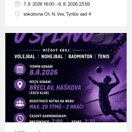
PÁTEK 7. srpna
7. 8. 2026 18:00 - 8. 8. 2026 23:59
18:00 - ruční stavění máje
sokolovna Ch. N. Ves, Tyršův sad 4
SOBOTA 8. srpna
14:00 - krojový průvod pro stárky od
hostince “U Buvola”
16:00 - odpolední zábava na sokolovně
21:00 - večerní zábava
K tanci a poslechu bude hrát DH
Lanžhotčané.
Těšíme se na Vás!