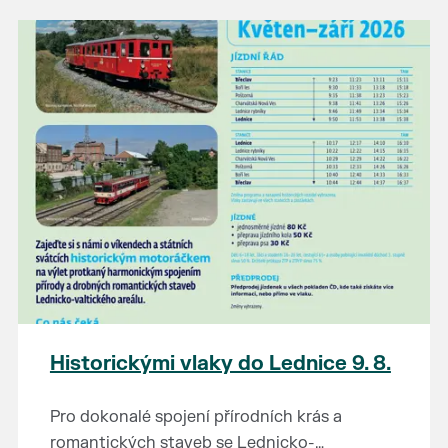
našli poklady za pár korun?
Prodejce prosíme tradičně o příchod 30
minut před začátkem, aby si vše na
prodejních místech stihli přichystat. Pokud
plánujete přijít a chcete rezervovat prodejní
místo, potvrďte prosím účast přes email
petr.vlasak@breclav.eu nebo zde v události,
ať víme, s kolika lidmi máme počítat. Počet
prodejních míst je omezen.
Těšíme se jako vždy!
Historickými vlaky do Lednice 9. 8.
Pro dokonalé spojení přírodních krás a
romantických staveb se Lednicko-