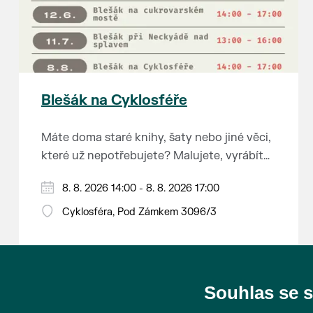
Blešák na Cyklosféře
Máte doma staré knihy, šaty nebo jiné věci,
které už nepotřebujete? Malujete, vyrábíte
šperky, náušnice nebo cokoliv jiného?
8. 8. 2026 14:00 - 8. 8. 2026 17:00
Chcete se zbavit staré sbírky, která
zbytečně leží na půdě? Překáží vám ve
Cyklosféra, Pod Zámkem 3096/3
skříni staré / nevhodné / svatební dary?
Anebo byste rádi našli poklady za pár
korun?
Souhlas se 
Prodejce prosíme tradičně o příchod 30