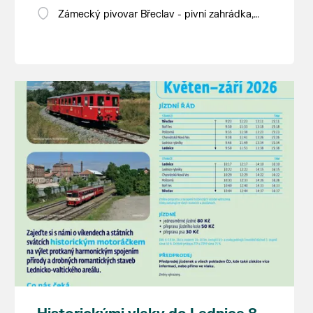
Zámecký pivovar Břeclav - pivní zahrádka,
Pod Zámkem 625/8