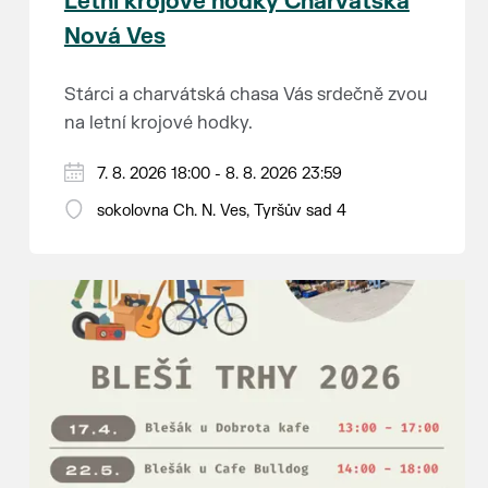
Letní krojové hodky Charvátská
Nová Ves
Stárci a charvátská chasa Vás srdečně zvou
na letní krojové hodky.
PÁTEK 7. srpna
7. 8. 2026 18:00 - 8. 8. 2026 23:59
18:00 - ruční stavění máje
sokolovna Ch. N. Ves, Tyršův sad 4
SOBOTA 8. srpna
14:00 - krojový průvod pro stárky od
hostince “U Buvola”
16:00 - odpolední zábava na sokolovně
21:00 - večerní zábava
K tanci a poslechu bude hrát DH
Lanžhotčané.
Těšíme se na Vás!