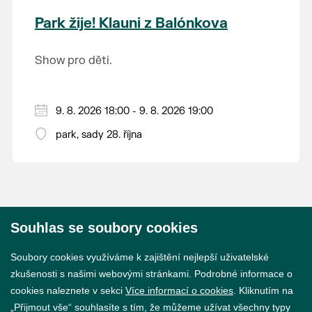
krajina na světě, která je zapsána na Seznam
Park žije! Klauni z Balónkova
světového přírodního a kulturního dědictví
UNESCO.
Show pro děti.
9. 8. 2026 18:00 - 9. 8. 2026 19:00
park, sady 28. října
Souhlas se soubory cookies
© 2026 Město Břeclav
Soubory cookies využíváme k zajištění nejlepší uživatelské
zkušenosti s našimi webovými stránkami. Podrobné informace o
cookies naleznete v sekci
Více informací o cookies
. Kliknutím na
„Přijmout vše“ souhlasíte s tím, že můžeme užívat všechny typy