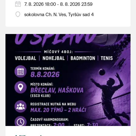
PÁTEK 7. srpna
7. 8. 2026 18:00 - 8. 8. 2026 23:59
18:00 - ruční stavění máje
sokolovna Ch. N. Ves, Tyršův sad 4
SOBOTA 8. srpna
14:00 - krojový průvod pro stárky od
hostince “U Buvola”
16:00 - odpolední zábava na sokolovně
21:00 - večerní zábava
K tanci a poslechu bude hrát DH
Lanžhotčané.
Těšíme se na Vás!