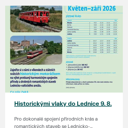
našli poklady za pár korun?
Prodejce prosíme tradičně o příchod 30
minut před začátkem, aby si vše na
prodejních místech stihli přichystat. Pokud
plánujete přijít a chcete rezervovat prodejní
místo, potvrďte prosím účast přes email
petr.vlasak@breclav.eu nebo zde v události,
ať víme, s kolika lidmi máme počítat. Počet
prodejních míst je omezen.
Těšíme se jako vždy!
Historickými vlaky do Lednice 9. 8.
Pro dokonalé spojení přírodních krás a
romantických staveb se Lednicko-