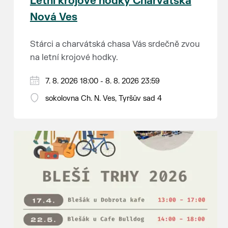
Letní krojové hodky Charvátská
Nová Ves
Stárci a charvátská chasa Vás srdečně zvou
na letní krojové hodky.
PÁTEK 7. srpna
7. 8. 2026 18:00 - 8. 8. 2026 23:59
18:00 - ruční stavění máje
sokolovna Ch. N. Ves, Tyršův sad 4
SOBOTA 8. srpna
14:00 - krojový průvod pro stárky od
hostince “U Buvola”
16:00 - odpolední zábava na sokolovně
21:00 - večerní zábava
K tanci a poslechu bude hrát DH
Lanžhotčané.
Těšíme se na Vás!