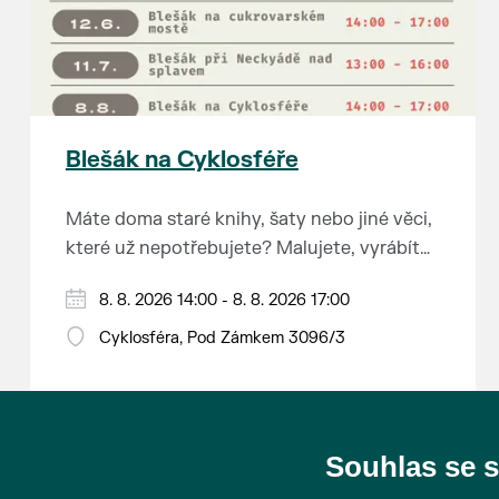
Blešák na Cyklosféře
Máte doma staré knihy, šaty nebo jiné věci,
které už nepotřebujete? Malujete, vyrábíte
šperky, náušnice nebo cokoliv jiného?
8. 8. 2026 14:00 - 8. 8. 2026 17:00
Chcete se zbavit staré sbírky, která
zbytečně leží na půdě? Překáží vám ve
Cyklosféra, Pod Zámkem 3096/3
skříni staré / nevhodné / svatební dary?
Anebo byste rádi našli poklady za pár
korun?
Souhlas se 
Prodejce prosíme tradičně o příchod 30