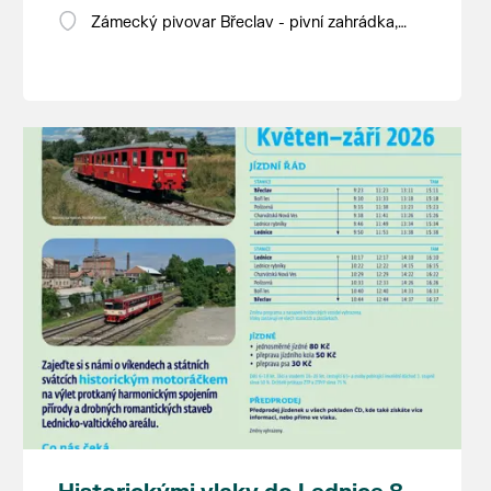
Zámecký pivovar Břeclav - pivní zahrádka,
Pod Zámkem 625/8