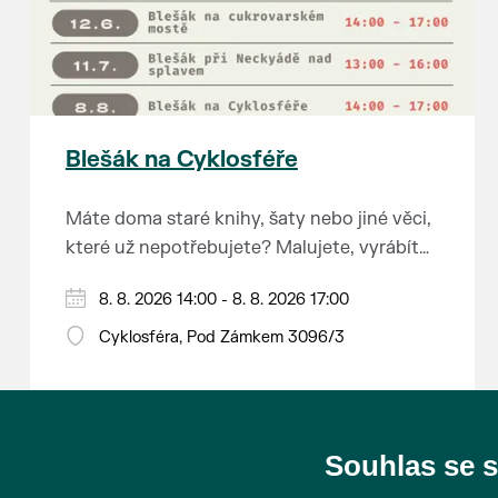
Blešák na Cyklosféře
Máte doma staré knihy, šaty nebo jiné věci,
které už nepotřebujete? Malujete, vyrábíte
šperky, náušnice nebo cokoliv jiného?
8. 8. 2026 14:00 - 8. 8. 2026 17:00
Chcete se zbavit staré sbírky, která
zbytečně leží na půdě? Překáží vám ve
Cyklosféra, Pod Zámkem 3096/3
skříni staré / nevhodné / svatební dary?
Anebo byste rádi našli poklady za pár
korun?
Souhlas se 
Prodejce prosíme tradičně o příchod 30