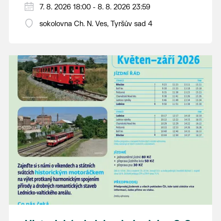
PÁTEK 7. srpna
7. 8. 2026 18:00 - 8. 8. 2026 23:59
18:00 - ruční stavění máje
sokolovna Ch. N. Ves, Tyršův sad 4
SOBOTA 8. srpna
14:00 - krojový průvod pro stárky od
hostince “U Buvola”
16:00 - odpolední zábava na sokolovně
21:00 - večerní zábava
K tanci a poslechu bude hrát DH
Lanžhotčané.
Těšíme se na Vás!