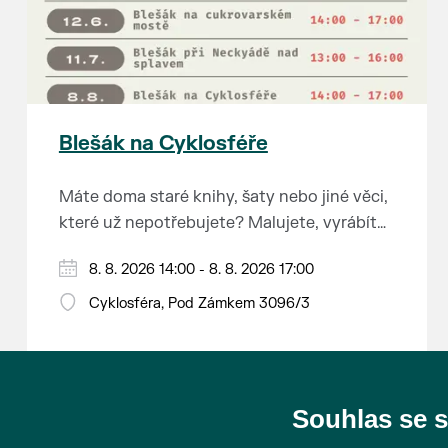
Blešák na Cyklosféře
Máte doma staré knihy, šaty nebo jiné věci,
které už nepotřebujete? Malujete, vyrábíte
šperky, náušnice nebo cokoliv jiného?
8. 8. 2026 14:00 - 8. 8. 2026 17:00
Chcete se zbavit staré sbírky, která
zbytečně leží na půdě? Překáží vám ve
Cyklosféra, Pod Zámkem 3096/3
skříni staré / nevhodné / svatební dary?
Anebo byste rádi našli poklady za pár
korun?
Souhlas se 
Prodejce prosíme tradičně o příchod 30