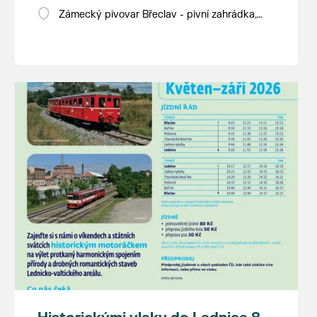
Zámecký pivovar Břeclav - pivní zahrádka,
Pod Zámkem 625/8