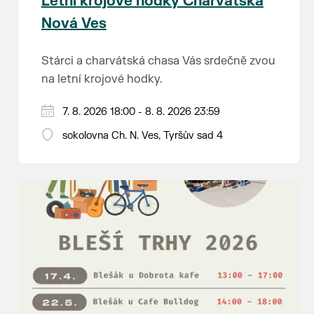
Letní krojové hodky Charvátská
Nová Ves
Stárci a charvátská chasa Vás srdečně zvou
na letní krojové hodky.
PÁTEK 7. srpna
7. 8. 2026 18:00 - 8. 8. 2026 23:59
18:00 - ruční stavění máje
sokolovna Ch. N. Ves, Tyršův sad 4
SOBOTA 8. srpna
14:00 - krojový průvod pro stárky od
hostince “U Buvola”
16:00 - odpolední zábava na sokolovně
21:00 - večerní zábava
K tanci a poslechu bude hrát DH
Lanžhotčané.
Těšíme se na Vás!