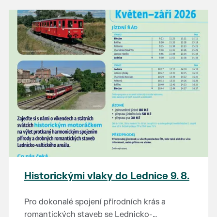
našli poklady za pár korun?
Prodejce prosíme tradičně o příchod 30
minut před začátkem, aby si vše na
prodejních místech stihli přichystat. Pokud
plánujete přijít a chcete rezervovat prodejní
místo, potvrďte prosím účast přes email
petr.vlasak@breclav.eu nebo zde v události,
ať víme, s kolika lidmi máme počítat. Počet
prodejních míst je omezen.
Těšíme se jako vždy!
Historickými vlaky do Lednice 9. 8.
Pro dokonalé spojení přírodních krás a
romantických staveb se Lednicko-