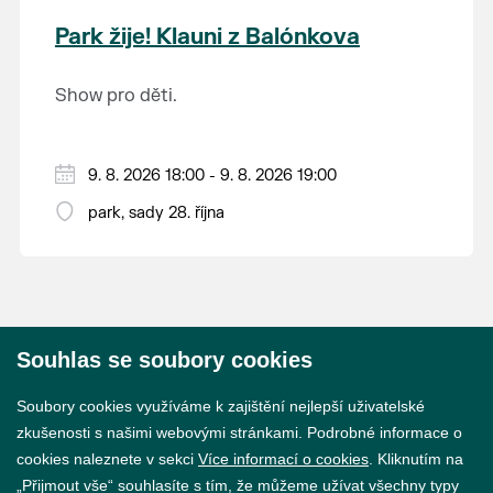
krajina na světě, která je zapsána na Seznam
Park žije! Klauni z Balónkova
světového přírodního a kulturního dědictví
UNESCO.
Show pro děti.
9. 8. 2026 18:00 - 9. 8. 2026 19:00
park, sady 28. října
Souhlas se soubory cookies
© 2026 Město Břeclav
Soubory cookies využíváme k zajištění nejlepší uživatelské
zkušenosti s našimi webovými stránkami. Podrobné informace o
cookies naleznete v sekci
Více informací o cookies
. Kliknutím na
„Přijmout vše“ souhlasíte s tím, že můžeme užívat všechny typy