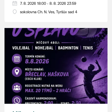
PÁTEK 7. srpna
7. 8. 2026 18:00 - 8. 8. 2026 23:59
18:00 - ruční stavění máje
sokolovna Ch. N. Ves, Tyršův sad 4
SOBOTA 8. srpna
14:00 - krojový průvod pro stárky od
hostince “U Buvola”
16:00 - odpolední zábava na sokolovně
21:00 - večerní zábava
K tanci a poslechu bude hrát DH
Lanžhotčané.
Těšíme se na Vás!