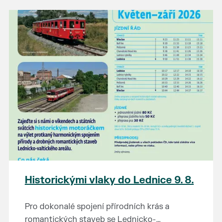
našli poklady za pár korun?
Prodejce prosíme tradičně o příchod 30
minut před začátkem, aby si vše na
prodejních místech stihli přichystat. Pokud
plánujete přijít a chcete rezervovat prodejní
místo, potvrďte prosím účast přes email
petr.vlasak@breclav.eu nebo zde v události,
ať víme, s kolika lidmi máme počítat. Počet
prodejních míst je omezen.
Těšíme se jako vždy!
Historickými vlaky do Lednice 9. 8.
Pro dokonalé spojení přírodních krás a
romantických staveb se Lednicko-