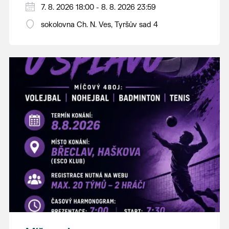
PÁTEK 7. srpna
7. 8. 2026 18:00 - 8. 8. 2026 23:59
18:00 - ruční stavění máje
sokolovna Ch. N. Ves, Tyršův sad 4
SOBOTA 8. srpna
14:00 - krojový průvod pro stárky od
hostince “U Buvola”
16:00 - odpolední zábava na sokolovně
21:00 - večerní zábava
K tanci a poslechu bude hrát DH
Lanžhotčané.
Těšíme se na Vás!