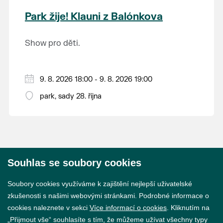
krajina na světě, která je zapsána na Seznam
Park žije! Klauni z Balónkova
světového přírodního a kulturního dědictví
UNESCO.
Show pro děti.
9. 8. 2026 18:00 - 9. 8. 2026 19:00
park, sady 28. října
Souhlas se soubory cookies
© 2026 Město Břeclav
Soubory cookies využíváme k zajištění nejlepší uživatelské
zkušenosti s našimi webovými stránkami. Podrobné informace o
cookies naleznete v sekci
Více informací o cookies
. Kliknutím na
„Přijmout vše“ souhlasíte s tím, že můžeme užívat všechny typy