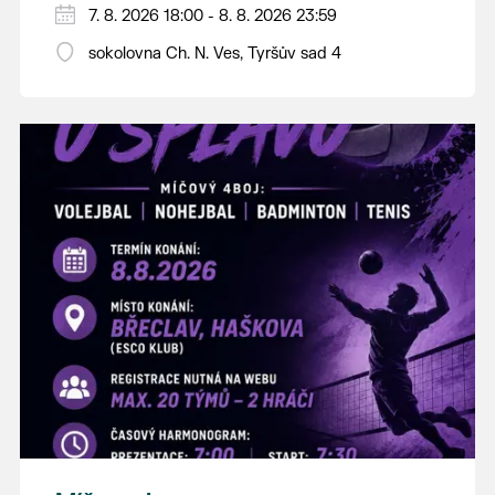
PÁTEK 7. srpna
7. 8. 2026 18:00 - 8. 8. 2026 23:59
18:00 - ruční stavění máje
sokolovna Ch. N. Ves, Tyršův sad 4
SOBOTA 8. srpna
14:00 - krojový průvod pro stárky od
hostince “U Buvola”
16:00 - odpolední zábava na sokolovně
21:00 - večerní zábava
K tanci a poslechu bude hrát DH
Lanžhotčané.
Těšíme se na Vás!