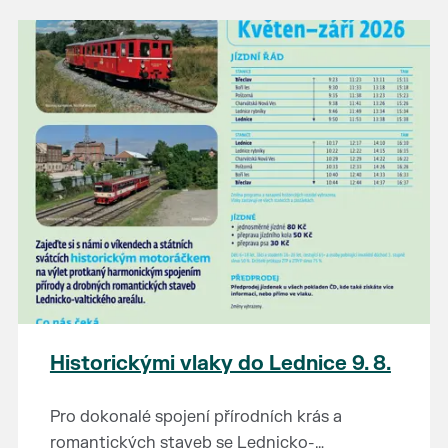
našli poklady za pár korun?
Prodejce prosíme tradičně o příchod 30
minut před začátkem, aby si vše na
prodejních místech stihli přichystat. Pokud
plánujete přijít a chcete rezervovat prodejní
místo, potvrďte prosím účast přes email
petr.vlasak@breclav.eu nebo zde v události,
ať víme, s kolika lidmi máme počítat. Počet
prodejních míst je omezen.
Těšíme se jako vždy!
Historickými vlaky do Lednice 9. 8.
Pro dokonalé spojení přírodních krás a
romantických staveb se Lednicko-