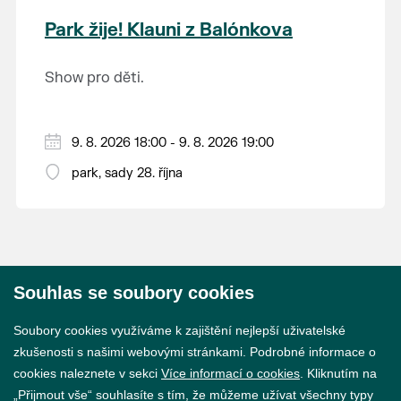
krajina na světě, která je zapsána na Seznam
Park žije! Klauni z Balónkova
světového přírodního a kulturního dědictví
UNESCO.
Show pro děti.
9. 8. 2026 18:00 - 9. 8. 2026 19:00
park, sady 28. října
Souhlas se soubory cookies
© 2026 Město Břeclav
Soubory cookies využíváme k zajištění nejlepší uživatelské
zkušenosti s našimi webovými stránkami. Podrobné informace o
cookies naleznete v sekci
Více informací o cookies
. Kliknutím na
„Přijmout vše“ souhlasíte s tím, že můžeme užívat všechny typy