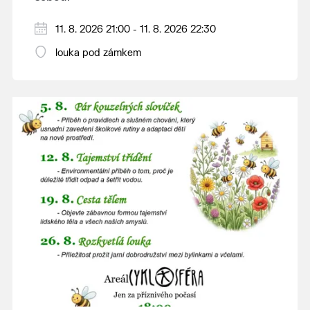
V případě nepřízně počasí se promítání ruší.
11. 8. 2026 21:00 - 11. 8. 2026 22:30
Kino otevřeno hodinu před promítáním,
louka pod zámkem
hrajeme po setmění.
Vstupné 150 Kč.