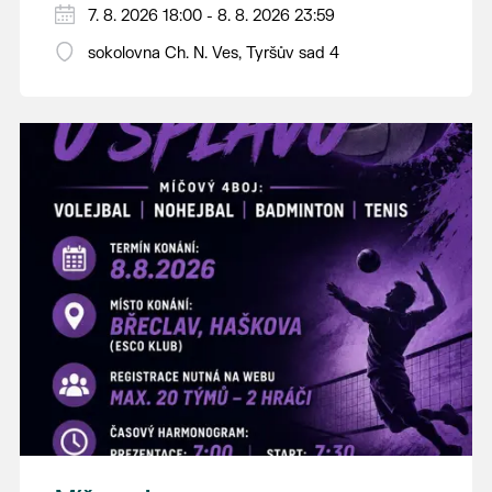
PÁTEK 7. srpna
7. 8. 2026 18:00 - 8. 8. 2026 23:59
18:00 - ruční stavění máje
sokolovna Ch. N. Ves, Tyršův sad 4
SOBOTA 8. srpna
14:00 - krojový průvod pro stárky od
hostince “U Buvola”
16:00 - odpolední zábava na sokolovně
21:00 - večerní zábava
K tanci a poslechu bude hrát DH
Lanžhotčané.
Těšíme se na Vás!