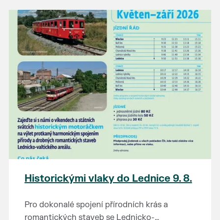
našli poklady za pár korun?
Prodejce prosíme tradičně o příchod 30
minut před začátkem, aby si vše na
prodejních místech stihli přichystat. Pokud
plánujete přijít a chcete rezervovat prodejní
místo, potvrďte prosím účast přes email
petr.vlasak@breclav.eu nebo zde v události,
ať víme, s kolika lidmi máme počítat. Počet
prodejních míst je omezen.
Těšíme se jako vždy!
Historickými vlaky do Lednice 9. 8.
Pro dokonalé spojení přírodních krás a
romantických staveb se Lednicko-