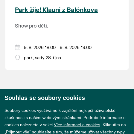
krajina na světě, která je zapsána na Seznam
Park žije! Klauni z Balónkova
světového přírodního a kulturního dědictví
UNESCO.
Show pro děti.
9. 8. 2026 18:00 - 9. 8. 2026 19:00
park, sady 28. října
Souhlas se soubory cookies
© 2026 Město Břeclav
Soubory cookies využíváme k zajištění nejlepší uživatelské
zkušenosti s našimi webovými stránkami. Podrobné informace o
cookies naleznete v sekci
Více informací o cookies
. Kliknutím na
„Přijmout vše“ souhlasíte s tím, že můžeme užívat všechny typy