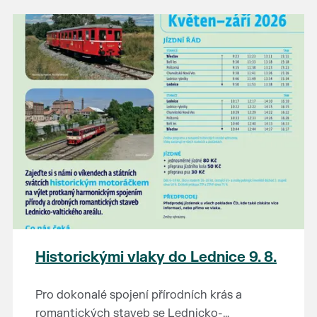
našli poklady za pár korun?
Prodejce prosíme tradičně o příchod 30
minut před začátkem, aby si vše na
prodejních místech stihli přichystat. Pokud
plánujete přijít a chcete rezervovat prodejní
místo, potvrďte prosím účast přes email
petr.vlasak@breclav.eu nebo zde v události,
ať víme, s kolika lidmi máme počítat. Počet
prodejních míst je omezen.
Těšíme se jako vždy!
Historickými vlaky do Lednice 9. 8.
Pro dokonalé spojení přírodních krás a
romantických staveb se Lednicko-