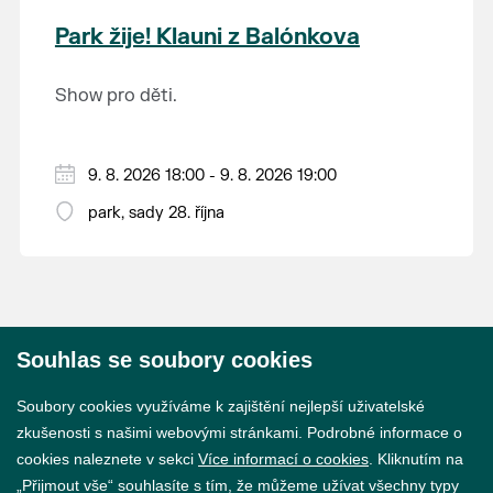
krajina na světě, která je zapsána na Seznam
Park žije! Klauni z Balónkova
světového přírodního a kulturního dědictví
UNESCO.
Show pro děti.
9. 8. 2026 18:00 - 9. 8. 2026 19:00
park, sady 28. října
Souhlas se soubory cookies
© 2026 Město Břeclav
Soubory cookies využíváme k zajištění nejlepší uživatelské
zkušenosti s našimi webovými stránkami. Podrobné informace o
cookies naleznete v sekci
Více informací o cookies
. Kliknutím na
„Přijmout vše“ souhlasíte s tím, že můžeme užívat všechny typy