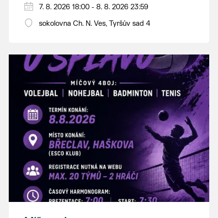
PÁTEK 7. srpna
7. 8. 2026 18:00 - 8. 8. 2026 23:59
18:00 - ruční stavění máje
sokolovna Ch. N. Ves, Tyršův sad 4
SOBOTA 8. srpna
14:00 - krojový průvod pro stárky od
hostince “U Buvola”
16:00 - odpolední zábava na sokolovně
21:00 - večerní zábava
K tanci a poslechu bude hrát DH
Lanžhotčané.
Těšíme se na Vás!