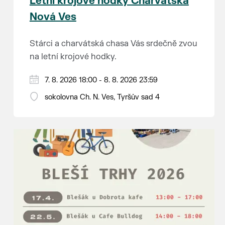
Letní krojové hodky Charvátská
Nová Ves
Stárci a charvátská chasa Vás srdečně zvou
na letní krojové hodky.
PÁTEK 7. srpna
7. 8. 2026 18:00 - 8. 8. 2026 23:59
18:00 - ruční stavění máje
sokolovna Ch. N. Ves, Tyršův sad 4
SOBOTA 8. srpna
14:00 - krojový průvod pro stárky od
hostince “U Buvola”
16:00 - odpolední zábava na sokolovně
21:00 - večerní zábava
K tanci a poslechu bude hrát DH
Lanžhotčané.
Těšíme se na Vás!