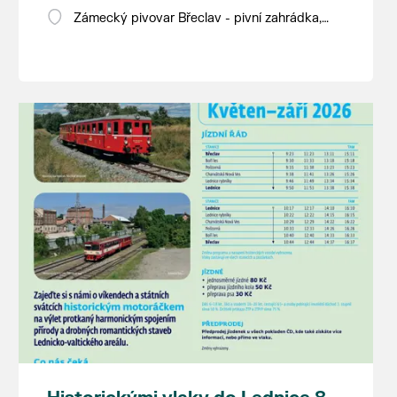
Zámecký pivovar Břeclav - pivní zahrádka,
Pod Zámkem 625/8