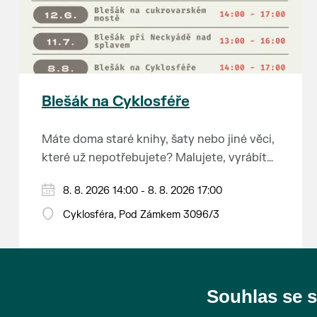
Blešák na Cyklosféře
Máte doma staré knihy, šaty nebo jiné věci,
které už nepotřebujete? Malujete, vyrábíte
šperky, náušnice nebo cokoliv jiného?
8. 8. 2026 14:00 - 8. 8. 2026 17:00
Chcete se zbavit staré sbírky, která
zbytečně leží na půdě? Překáží vám ve
Cyklosféra, Pod Zámkem 3096/3
skříni staré / nevhodné / svatební dary?
Anebo byste rádi našli poklady za pár
korun?
Souhlas se 
Prodejce prosíme tradičně o příchod 30