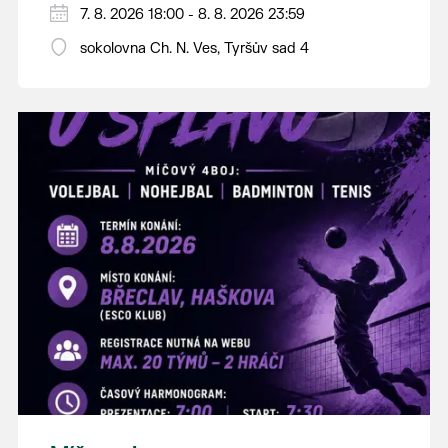
PÁTEK 7. srpna
7. 8. 2026 18:00 - 8. 8. 2026 23:59
18:00 - ruční stavění máje
sokolovna Ch. N. Ves, Tyršův sad 4
SOBOTA 8. srpna
14:00 - krojový průvod pro stárky od
hostince “U Buvola”
16:00 - odpolední zábava na sokolovně
21:00 - večerní zábava
K tanci a poslechu bude hrát DH
Lanžhotčané.
Těšíme se na Vás!