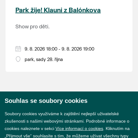
krajina na světě, která je zapsána na Seznam
Park žije! Klauni z Balónkova
světového přírodního a kulturního dědictví
UNESCO.
Show pro děti.
9. 8. 2026 18:00 - 9. 8. 2026 19:00
park, sady 28. října
Souhlas se soubory cookies
© 2026 Město Břeclav
Soubory cookies využíváme k zajištění nejlepší uživatelské
zkušenosti s našimi webovými stránkami. Podrobné informace o
cookies naleznete v sekci
Více informací o cookies
. Kliknutím na
„Přijmout vše“ souhlasíte s tím, že můžeme užívat všechny typy