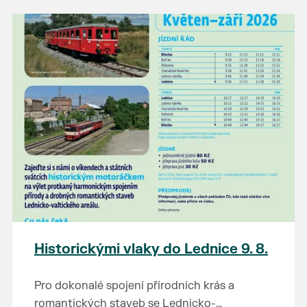
našli poklady za pár korun?
Prodejce prosíme tradičně o příchod 30
minut před začátkem, aby si vše na
prodejních místech stihli přichystat. Pokud
plánujete přijít a chcete rezervovat prodejní
místo, potvrďte prosím účast přes email
petr.vlasak@breclav.eu nebo zde v události,
ať víme, s kolika lidmi máme počítat. Počet
prodejních míst je omezen.
Těšíme se jako vždy!
Historickými vlaky do Lednice 9. 8.
Pro dokonalé spojení přírodních krás a
romantických staveb se Lednicko-