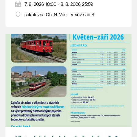
PÁTEK 7. srpna
7. 8. 2026 18:00 - 8. 8. 2026 23:59
18:00 - ruční stavění máje
sokolovna Ch. N. Ves, Tyršův sad 4
SOBOTA 8. srpna
14:00 - krojový průvod pro stárky od
hostince “U Buvola”
16:00 - odpolední zábava na sokolovně
21:00 - večerní zábava
K tanci a poslechu bude hrát DH
Lanžhotčané.
Těšíme se na Vás!