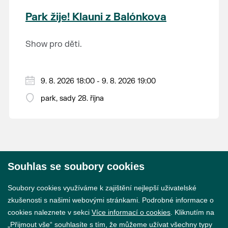
krajina na světě, která je zapsána na Seznam
Park žije! Klauni z Balónkova
světového přírodního a kulturního dědictví
UNESCO.
Show pro děti.
9. 8. 2026 18:00 - 9. 8. 2026 19:00
park, sady 28. října
Souhlas se soubory cookies
© 2026 Město Břeclav
Soubory cookies využíváme k zajištění nejlepší uživatelské
zkušenosti s našimi webovými stránkami. Podrobné informace o
cookies naleznete v sekci
Více informací o cookies
. Kliknutím na
„Přijmout vše“ souhlasíte s tím, že můžeme užívat všechny typy