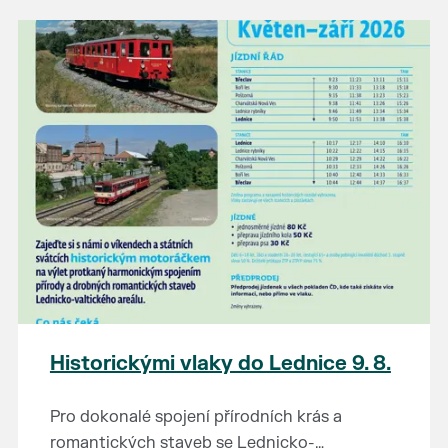
našli poklady za pár korun?
Prodejce prosíme tradičně o příchod 30
minut před začátkem, aby si vše na
prodejních místech stihli přichystat. Pokud
plánujete přijít a chcete rezervovat prodejní
místo, potvrďte prosím účast přes email
petr.vlasak@breclav.eu nebo zde v události,
ať víme, s kolika lidmi máme počítat. Počet
prodejních míst je omezen.
Těšíme se jako vždy!
Historickými vlaky do Lednice 9. 8.
Pro dokonalé spojení přírodních krás a
romantických staveb se Lednicko-