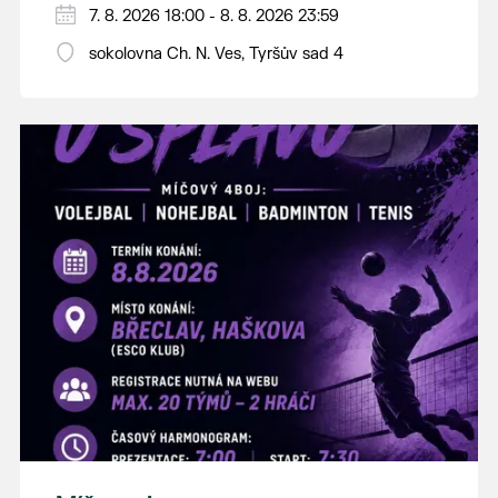
PÁTEK 7. srpna
7. 8. 2026 18:00 - 8. 8. 2026 23:59
18:00 - ruční stavění máje
sokolovna Ch. N. Ves, Tyršův sad 4
SOBOTA 8. srpna
14:00 - krojový průvod pro stárky od
hostince “U Buvola”
16:00 - odpolední zábava na sokolovně
21:00 - večerní zábava
K tanci a poslechu bude hrát DH
Lanžhotčané.
Těšíme se na Vás!