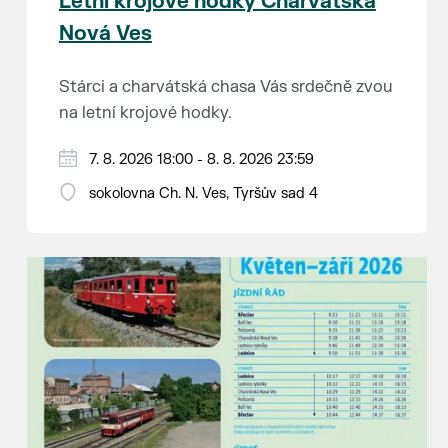
Letní krojové hodky Charvátská
Nová Ves
Stárci a charvátská chasa Vás srdečně zvou
na letní krojové hodky.
PÁTEK 7. srpna
7. 8. 2026 18:00 - 8. 8. 2026 23:59
18:00 - ruční stavění máje
sokolovna Ch. N. Ves, Tyršův sad 4
SOBOTA 8. srpna
14:00 - krojový průvod pro stárky od
hostince “U Buvola”
16:00 - odpolední zábava na sokolovně
21:00 - večerní zábava
K tanci a poslechu bude hrát DH
Lanžhotčané.
Těšíme se na Vás!