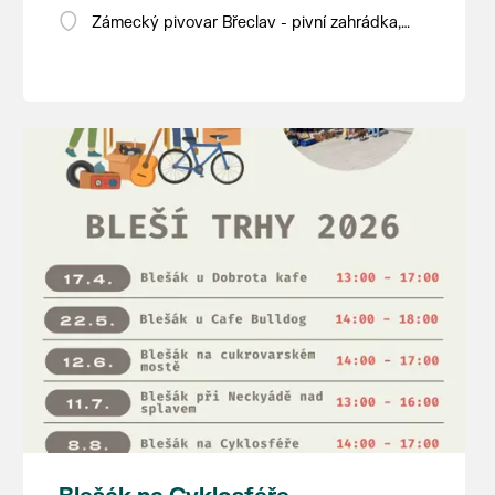
Zámecký pivovar Břeclav - pivní zahrádka,
Pod Zámkem 625/8