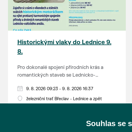
Historickými vlaky do Lednice 9.
8.
Pro dokonalé spojení přírodních krás a
romantických staveb se Lednicko-
valtickému areálu přezdívá Zahrada Evropy.
Od 1. května do 28. září vás o víkendech a
9. 8. 2026 09:23 - 9. 8. 2026 16:37
Na výlet do této malebné krajiny na jihu
svátcích mezi Břeclaví a Lednicí sveze
Moravy se vydejte stylově – historickým
železniční trať Břeclav - Lednice a zpět
historický motoráček z 50. let minulého
motorovým vlakem.
Tento historický motorový vůz odjíždí z
století, tzv. Hurvínek (M 131.1).
břeclavského nádraží v 9:23, 11:23, 13:11 a
Souhlas se 
15:11 hod. a z Lednice se vydá na zpáteční