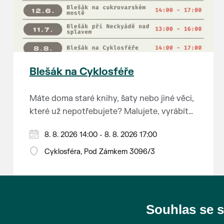
Blešák na Cyklosféře
Máte doma staré knihy, šaty nebo jiné věci,
které už nepotřebujete? Malujete, vyrábíte
šperky, náušnice nebo cokoliv jiného?
8. 8. 2026 14:00 - 8. 8. 2026 17:00
Chcete se zbavit staré sbírky, která
zbytečně leží na půdě? Překáží vám ve
Cyklosféra, Pod Zámkem 3096/3
skříni staré / nevhodné / svatební dary?
Anebo byste rádi našli poklady za pár
korun?
Souhlas se 
Prodejce prosíme tradičně o příchod 30