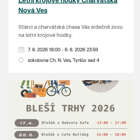
Letní krojové hodky Charvátská
Nová Ves
Stárci a charvátská chasa Vás srdečně zvou
na letní krojové hodky.
PÁTEK 7. srpna
7. 8. 2026 18:00 - 8. 8. 2026 23:59
18:00 - ruční stavění máje
sokolovna Ch. N. Ves, Tyršův sad 4
SOBOTA 8. srpna
14:00 - krojový průvod pro stárky od
hostince “U Buvola”
16:00 - odpolední zábava na sokolovně
21:00 - večerní zábava
K tanci a poslechu bude hrát DH
Lanžhotčané.
Těšíme se na Vás!