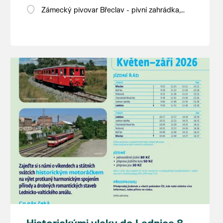
Zámecký pivovar Břeclav - pivní zahrádka,
Pod Zámkem 625/8