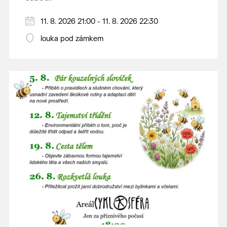
V případě nepřízně počasí se promítání ruší.
11. 8. 2026 21:00 - 11. 8. 2026 22:30
Kino otevřeno hodinu před promítáním,
louka pod zámkem
hrajeme po setmění.
Vstupné 150 Kč.