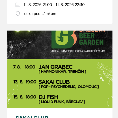
V případě nepřízně počasí se promítání ruší.
11. 8. 2026 21:00 - 11. 8. 2026 22:30
Kino otevřeno hodinu před promítáním,
louka pod zámkem
hrajeme po setmění.
Vstupné 150 Kč.