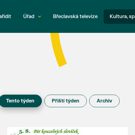
ařídit
Úřad
Břeclavská televize
Kultura, sp
Tento týden
Příští týden
Archiv