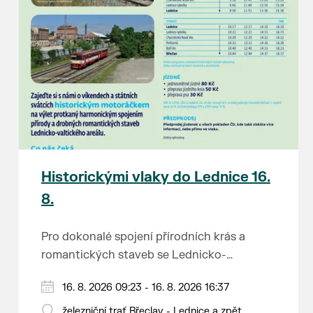
Historickými vlaky do Lednice 16.
8.
Pro dokonalé spojení přírodních krás a
romantických staveb se Lednicko-
valtickému areálu přezdívá Zahrada Evropy.
Od 1. května do 28. září vás o víkendech a
16. 8. 2026 09:23 - 16. 8. 2026 16:37
Na výlet do této malebné krajiny na jihu
svátcích mezi Břeclaví a Lednicí sveze
Moravy se vydejte stylově – historickým
železniční trať Břeclav - Lednice a zpět