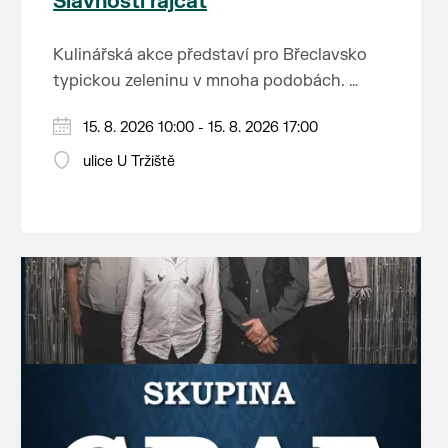
Slavnosti rajčat
Kulinářská akce představí pro Břeclavsko
typickou zeleninu v mnoha podobách.
Vystoupí: CM Břeclavan, Peter Lipa Band,
15. 8. 2026 10:00 - 15. 8. 2026 17:00
Swingalia.
Vstup volný.
ulice U Tržiště