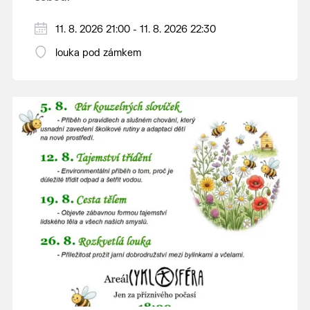
V případě nepřízně počasí se promítání ruší.
11. 8. 2026 21:00 - 11. 8. 2026 22:30
Kino otevřeno hodinu před promítáním,
louka pod zámkem
hrajeme po setmění.
Vstupné 150 Kč.