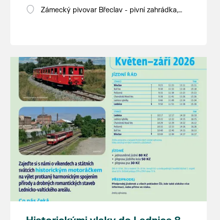
Zámecký pivovar Břeclav - pivní zahrádka,
Pod Zámkem 625/8