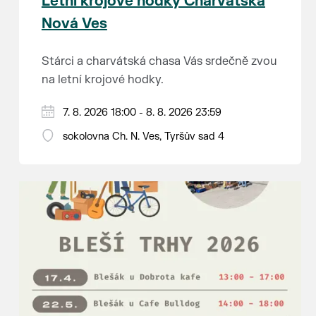
Letní krojové hodky Charvátská
Nová Ves
Stárci a charvátská chasa Vás srdečně zvou
na letní krojové hodky.
PÁTEK 7. srpna
7. 8. 2026 18:00 - 8. 8. 2026 23:59
18:00 - ruční stavění máje
sokolovna Ch. N. Ves, Tyršův sad 4
SOBOTA 8. srpna
14:00 - krojový průvod pro stárky od
hostince “U Buvola”
16:00 - odpolední zábava na sokolovně
21:00 - večerní zábava
K tanci a poslechu bude hrát DH
Lanžhotčané.
Těšíme se na Vás!