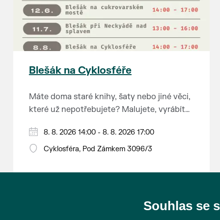
Blešák na Cyklosféře
Máte doma staré knihy, šaty nebo jiné věci,
které už nepotřebujete? Malujete, vyrábíte
šperky, náušnice nebo cokoliv jiného?
8. 8. 2026 14:00 - 8. 8. 2026 17:00
Chcete se zbavit staré sbírky, která
zbytečně leží na půdě? Překáží vám ve
Cyklosféra, Pod Zámkem 3096/3
skříni staré / nevhodné / svatební dary?
Anebo byste rádi našli poklady za pár
korun?
Souhlas se 
Prodejce prosíme tradičně o příchod 30