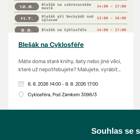
Blešák na Cyklosféře
Máte doma staré knihy, šaty nebo jiné věci,
které už nepotřebujete? Malujete, vyrábíte
šperky, náušnice nebo cokoliv jiného?
8. 8. 2026 14:00 - 8. 8. 2026 17:00
Chcete se zbavit staré sbírky, která
zbytečně leží na půdě? Překáží vám ve
Cyklosféra, Pod Zámkem 3096/3
skříni staré / nevhodné / svatební dary?
Anebo byste rádi našli poklady za pár
korun?
Souhlas se 
Prodejce prosíme tradičně o příchod 30