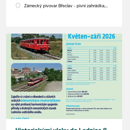
Zámecký pivovar Břeclav - pivní zahrádka,
Pod Zámkem 625/8