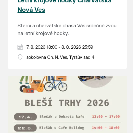
Letní krojové hodky Charvátská
Nová Ves
Stárci a charvátská chasa Vás srdečně zvou
na letní krojové hodky.
PÁTEK 7. srpna
7. 8. 2026 18:00 - 8. 8. 2026 23:59
18:00 - ruční stavění máje
sokolovna Ch. N. Ves, Tyršův sad 4
SOBOTA 8. srpna
14:00 - krojový průvod pro stárky od
hostince “U Buvola”
16:00 - odpolední zábava na sokolovně
21:00 - večerní zábava
K tanci a poslechu bude hrát DH
Lanžhotčané.
Těšíme se na Vás!