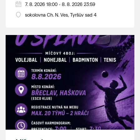
PÁTEK 7. srpna
7. 8. 2026 18:00 - 8. 8. 2026 23:59
18:00 - ruční stavění máje
sokolovna Ch. N. Ves, Tyršův sad 4
SOBOTA 8. srpna
14:00 - krojový průvod pro stárky od
hostince “U Buvola”
16:00 - odpolední zábava na sokolovně
21:00 - večerní zábava
K tanci a poslechu bude hrát DH
Lanžhotčané.
Těšíme se na Vás!