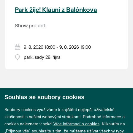
krajina na světě, která je zapsána na Seznam
Park žije! Klauni z Balónkova
světového přírodního a kulturního dědictví
UNESCO.
Show pro děti.
9. 8. 2026 18:00 - 9. 8. 2026 19:00
park, sady 28. října
Souhlas se soubory cookies
© 2026 Město Břeclav
Soubory cookies využíváme k zajištění nejlepší uživatelské
zkušenosti s našimi webovými stránkami. Podrobné informace o
cookies naleznete v sekci
Více informací o cookies
. Kliknutím na
„Přijmout vše“ souhlasíte s tím, že můžeme užívat všechny typy