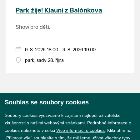
krajina na světě, která je zapsána na Seznam
Park žije! Klauni z Balónkova
světového přírodního a kulturního dědictví
UNESCO.
Show pro děti.
9. 8. 2026 18:00 - 9. 8. 2026 19:00
park, sady 28. října
Souhlas se soubory cookies
© 2026 Město Břeclav
Soubory cookies využíváme k zajištění nejlepší uživatelské
zkušenosti s našimi webovými stránkami. Podrobné informace o
cookies naleznete v sekci
Více informací o cookies
. Kliknutím na
„Přijmout vše“ souhlasíte s tím, že můžeme užívat všechny typy