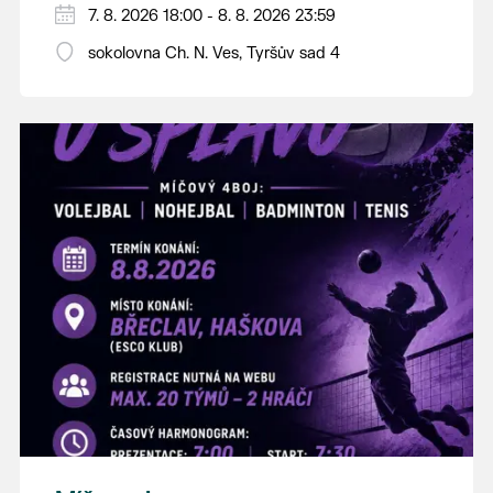
PÁTEK 7. srpna
7. 8. 2026 18:00 - 8. 8. 2026 23:59
18:00 - ruční stavění máje
sokolovna Ch. N. Ves, Tyršův sad 4
SOBOTA 8. srpna
14:00 - krojový průvod pro stárky od
hostince “U Buvola”
16:00 - odpolední zábava na sokolovně
21:00 - večerní zábava
K tanci a poslechu bude hrát DH
Lanžhotčané.
Těšíme se na Vás!