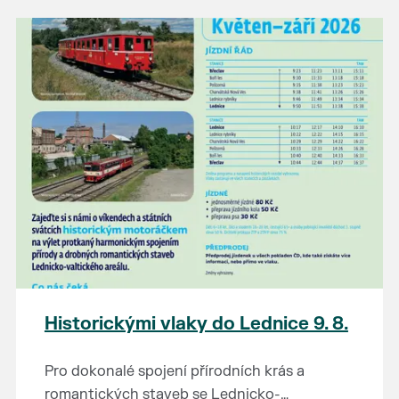
našli poklady za pár korun?
Prodejce prosíme tradičně o příchod 30
minut před začátkem, aby si vše na
prodejních místech stihli přichystat. Pokud
plánujete přijít a chcete rezervovat prodejní
místo, potvrďte prosím účast přes email
petr.vlasak@breclav.eu nebo zde v události,
ať víme, s kolika lidmi máme počítat. Počet
prodejních míst je omezen.
Těšíme se jako vždy!
Historickými vlaky do Lednice 9. 8.
Pro dokonalé spojení přírodních krás a
romantických staveb se Lednicko-