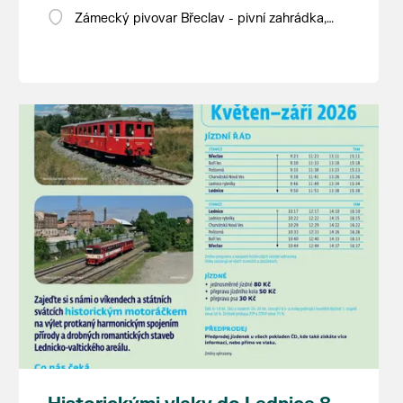
Zámecký pivovar Břeclav - pivní zahrádka,
Pod Zámkem 625/8