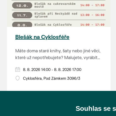
Blešák na Cyklosféře
Máte doma staré knihy, šaty nebo jiné věci,
které už nepotřebujete? Malujete, vyrábíte
šperky, náušnice nebo cokoliv jiného?
8. 8. 2026 14:00 - 8. 8. 2026 17:00
Chcete se zbavit staré sbírky, která
zbytečně leží na půdě? Překáží vám ve
Cyklosféra, Pod Zámkem 3096/3
skříni staré / nevhodné / svatební dary?
Anebo byste rádi našli poklady za pár
korun?
Souhlas se 
Prodejce prosíme tradičně o příchod 30