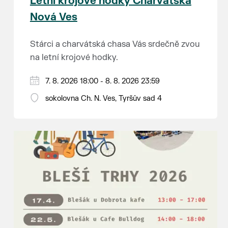
Letní krojové hodky Charvátská
Nová Ves
Stárci a charvátská chasa Vás srdečně zvou
na letní krojové hodky.
PÁTEK 7. srpna
7. 8. 2026 18:00 - 8. 8. 2026 23:59
18:00 - ruční stavění máje
sokolovna Ch. N. Ves, Tyršův sad 4
SOBOTA 8. srpna
14:00 - krojový průvod pro stárky od
hostince “U Buvola”
16:00 - odpolední zábava na sokolovně
21:00 - večerní zábava
K tanci a poslechu bude hrát DH
Lanžhotčané.
Těšíme se na Vás!