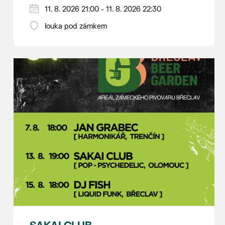
V případě nepřízně počasí se promítání ruší.
11. 8. 2026 21:00 - 11. 8. 2026 22:30
Kino otevřeno hodinu před promítáním,
louka pod zámkem
hrajeme po setmění.
Vstupné 150 Kč.