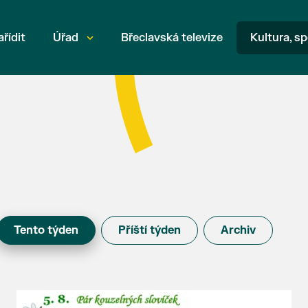
ařídit
Úřad
Břeclavská televize
Kultura, sp
Tento týden
Příští týden
Archiv