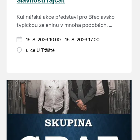
Slavnosti rajčat
Kulinářská akce představí pro Břeclavsko
typickou zeleninu v mnoha podobách.
Vystoupí: CM Břeclavan, Peter Lipa Band,
15. 8. 2026 10:00 - 15. 8. 2026 17:00
Swingalia.
Vstup volný.
ulice U Tržiště