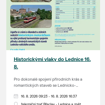
Historickými vlaky do Lednice 16.
8.
Pro dokonalé spojení přírodních krás a
romantických staveb se Lednicko-
valtickému areálu přezdívá Zahrada Evropy.
Od 1. května do 28. září vás o víkendech a
16. 8. 2026 09:23 - 16. 8. 2026 16:37
Na výlet do této malebné krajiny na jihu
svátcích mezi Břeclaví a Lednicí sveze
Moravy se vydejte stylově – historickým
železniční trať Břeclav - Lednice a zpět