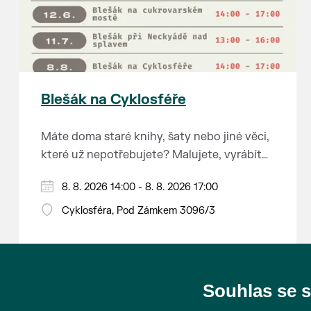
Blešák na Cyklosféře
Máte doma staré knihy, šaty nebo jiné věci,
které už nepotřebujete? Malujete, vyrábíte
šperky, náušnice nebo cokoliv jiného?
8. 8. 2026 14:00 - 8. 8. 2026 17:00
Chcete se zbavit staré sbírky, která
zbytečně leží na půdě? Překáží vám ve
Cyklosféra, Pod Zámkem 3096/3
skříni staré / nevhodné / svatební dary?
Anebo byste rádi našli poklady za pár
korun?
Souhlas se 
Prodejce prosíme tradičně o příchod 30