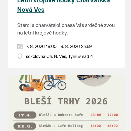
Letní krojové hodky Charvátská
Nová Ves
Stárci a charvátská chasa Vás srdečně zvou
na letní krojové hodky.
PÁTEK 7. srpna
7. 8. 2026 18:00 - 8. 8. 2026 23:59
18:00 - ruční stavění máje
sokolovna Ch. N. Ves, Tyršův sad 4
SOBOTA 8. srpna
14:00 - krojový průvod pro stárky od
hostince “U Buvola”
16:00 - odpolední zábava na sokolovně
21:00 - večerní zábava
K tanci a poslechu bude hrát DH
Lanžhotčané.
Těšíme se na Vás!