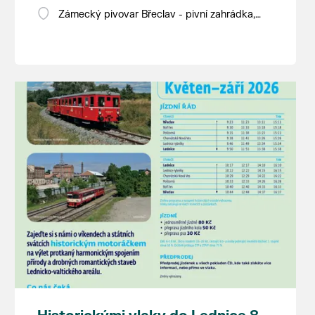
Zámecký pivovar Břeclav - pivní zahrádka,
Pod Zámkem 625/8