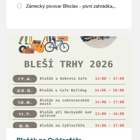
Zámecký pivovar Břeclav - pivní zahrádka,
Pod Zámkem 625/8