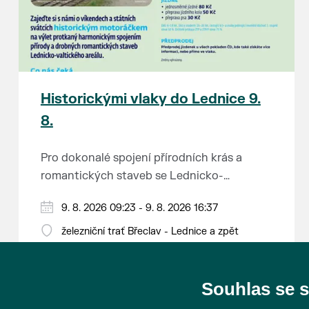
Historickými vlaky do Lednice 9.
8.
Pro dokonalé spojení přírodních krás a
romantických staveb se Lednicko-
valtickému areálu přezdívá Zahrada Evropy.
Od 1. května do 28. září vás o víkendech a
9. 8. 2026 09:23 - 9. 8. 2026 16:37
Na výlet do této malebné krajiny na jihu
svátcích mezi Břeclaví a Lednicí sveze
Moravy se vydejte stylově – historickým
železniční trať Břeclav - Lednice a zpět
historický motoráček z 50. let minulého
motorovým vlakem.
Tento historický motorový vůz odjíždí z
století, tzv. Hurvínek (M 131.1).
břeclavského nádraží v 9:23, 11:23, 13:11 a
Souhlas se 
15:11 hod. a z Lednice se vydá na zpáteční