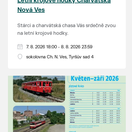
Letní krojové hodky Charvátská
Nová Ves
Stárci a charvátská chasa Vás srdečně zvou
na letní krojové hodky.
PÁTEK 7. srpna
7. 8. 2026 18:00 - 8. 8. 2026 23:59
18:00 - ruční stavění máje
sokolovna Ch. N. Ves, Tyršův sad 4
SOBOTA 8. srpna
14:00 - krojový průvod pro stárky od
hostince “U Buvola”
16:00 - odpolední zábava na sokolovně
21:00 - večerní zábava
K tanci a poslechu bude hrát DH
Lanžhotčané.
Těšíme se na Vás!