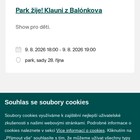
krajina na světě, která je zapsána na Seznam
Park žije! Klauni z Balónkova
světového přírodního a kulturního dědictví
UNESCO.
Show pro děti.
9. 8. 2026 18:00 - 9. 8. 2026 19:00
park, sady 28. října
Souhlas se soubory cookies
© 2026 Město Břeclav
Soubory cookies využíváme k zajištění nejlepší uživatelské
zkušenosti s našimi webovými stránkami. Podrobné informace o
cookies naleznete v sekci
Více informací o cookies
. Kliknutím na
„Přijmout vše“ souhlasíte s tím, že můžeme užívat všechny typy