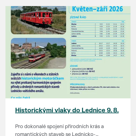
našli poklady za pár korun?
Prodejce prosíme tradičně o příchod 30
minut před začátkem, aby si vše na
prodejních místech stihli přichystat. Pokud
plánujete přijít a chcete rezervovat prodejní
místo, potvrďte prosím účast přes email
petr.vlasak@breclav.eu nebo zde v události,
ať víme, s kolika lidmi máme počítat. Počet
prodejních míst je omezen.
Těšíme se jako vždy!
Historickými vlaky do Lednice 9. 8.
Pro dokonalé spojení přírodních krás a
romantických staveb se Lednicko-