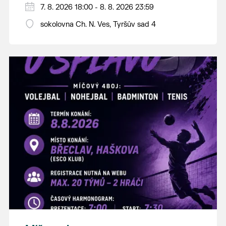
PÁTEK 7. srpna
7. 8. 2026 18:00 - 8. 8. 2026 23:59
18:00 - ruční stavění máje
sokolovna Ch. N. Ves, Tyršův sad 4
SOBOTA 8. srpna
14:00 - krojový průvod pro stárky od
hostince “U Buvola”
16:00 - odpolední zábava na sokolovně
21:00 - večerní zábava
K tanci a poslechu bude hrát DH
Lanžhotčané.
Těšíme se na Vás!