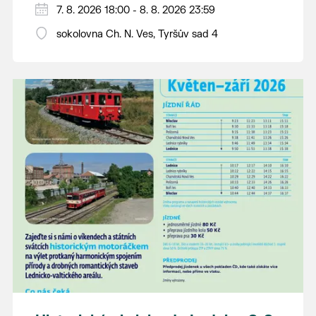
PÁTEK 7. srpna
7. 8. 2026 18:00 - 8. 8. 2026 23:59
18:00 - ruční stavění máje
sokolovna Ch. N. Ves, Tyršův sad 4
SOBOTA 8. srpna
14:00 - krojový průvod pro stárky od
hostince “U Buvola”
16:00 - odpolední zábava na sokolovně
21:00 - večerní zábava
K tanci a poslechu bude hrát DH
Lanžhotčané.
Těšíme se na Vás!