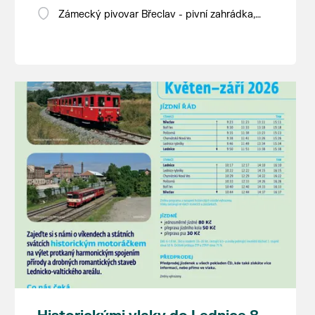
Zámecký pivovar Břeclav - pivní zahrádka,
Pod Zámkem 625/8