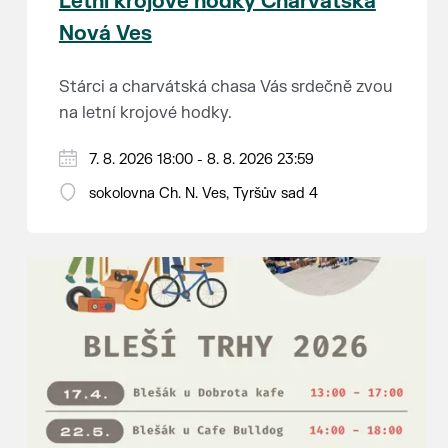
Letní krojové hodky Charvátská
Nová Ves
Stárci a charvátská chasa Vás srdečně zvou
na letní krojové hodky.
PÁTEK 7. srpna
7. 8. 2026 18:00 - 8. 8. 2026 23:59
18:00 - ruční stavění máje
sokolovna Ch. N. Ves, Tyršův sad 4
SOBOTA 8. srpna
14:00 - krojový průvod pro stárky od
hostince “U Buvola”
16:00 - odpolední zábava na sokolovně
21:00 - večerní zábava
K tanci a poslechu bude hrát DH
Lanžhotčané.
Těšíme se na Vás!