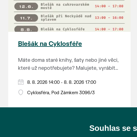
Blešák na Cyklosféře
Máte doma staré knihy, šaty nebo jiné věci,
které už nepotřebujete? Malujete, vyrábíte
šperky, náušnice nebo cokoliv jiného?
8. 8. 2026 14:00 - 8. 8. 2026 17:00
Chcete se zbavit staré sbírky, která
zbytečně leží na půdě? Překáží vám ve
Cyklosféra, Pod Zámkem 3096/3
skříni staré / nevhodné / svatební dary?
Anebo byste rádi našli poklady za pár
korun?
Souhlas se 
Prodejce prosíme tradičně o příchod 30