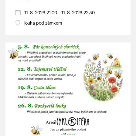
V případě nepřízně počasí se promítání ruší.
11. 8. 2026 21:00 - 11. 8. 2026 22:30
Kino otevřeno hodinu před promítáním,
louka pod zámkem
hrajeme po setmění.
Vstupné 150 Kč.