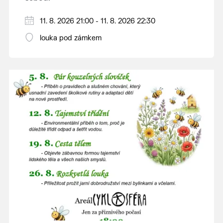
V případě nepřízně počasí se promítání ruší.
11. 8. 2026 21:00 - 11. 8. 2026 22:30
Kino otevřeno hodinu před promítáním,
louka pod zámkem
hrajeme po setmění.
Vstupné 150 Kč.